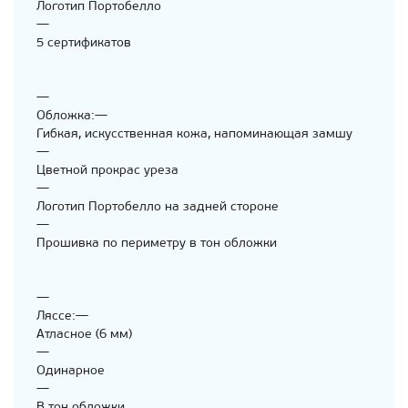
Логотип Портобелло
—
5 сертификатов
—
Обложка:—
Гибкая, искусственная кожа, напоминающая замшу
—
Цветной прокрас уреза
—
Логотип Портобелло на задней стороне
—
Прошивка по периметру в тон обложки
—
Ляссе:—
Атласное (6 мм)
—
Одинарное
—
В тон обложки