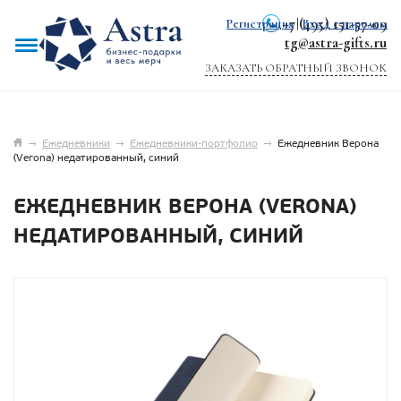
+7 (495) 151-57-09
Регистрация
|
Вход с паролем
tg@astra-gifts.ru
ЗАКАЗАТЬ ОБРАТНЫЙ ЗВОНОК
→
Ежедневники
→
Ежедневники-портфолио
→
Ежедневник Верона
(Verona) недатированный, синий
ЕЖЕДНЕВНИК ВЕРОНА (VERONA)
НЕДАТИРОВАННЫЙ, СИНИЙ