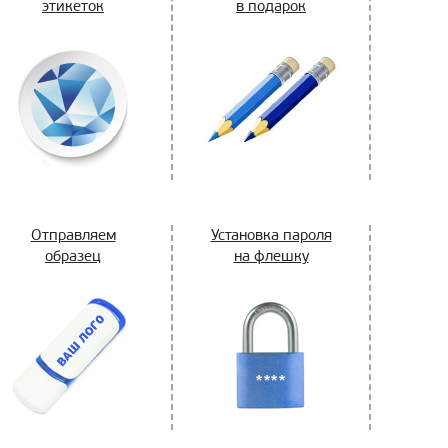
этикеток
в подарок
Отправляем
Установка пароля
образец
на флешку