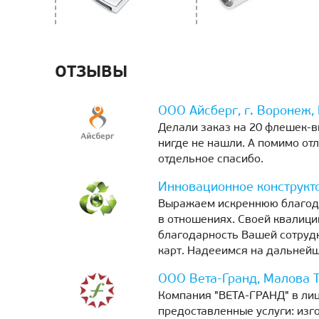
ОТЗЫВЫ
ООО Айсберг, г. Воронеж,
Делали заказ на 20 флешек-в
нигде не нашли. А помимо отл
отдельное спасибо.
Инновационное конструкто
Выражаем искреннюю благодар
в отношениях. Своей квалици
благодарность Вашей сотрудн
карт. Надееимся на дальнейш
ООО Вета-Гранд, Малова Т
Компания "ВЕТА-ГРАНД" в лиц
предоставленные услуги: изг