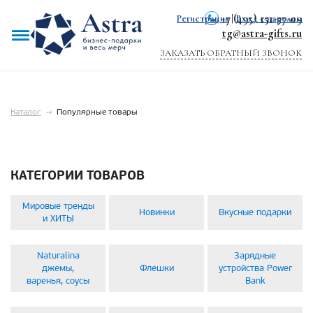
+7 (495) 151-57-09
Регистрация
|
Вход с паролем
tg@astra-gifts.ru
ЗАКАЗАТЬ ОБРАТНЫЙ ЗВОНОК
Каталог
→
Популярные товары
КАТЕГОРИИ ТОВАРОВ
Мировые тренды
Новинки
Вкусные подарки
и ХИТЫ
Naturalina
Зарядные
джемы,
Флешки
устройства Power
варенья, соусы
Bank