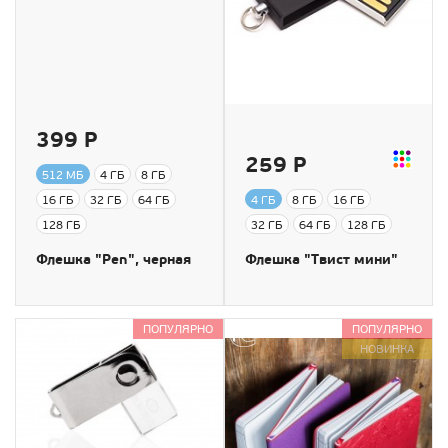
399 Р
259 Р
512 МБ
4 ГБ
8 ГБ
16 ГБ
32 ГБ
64 ГБ
4 ГБ
8 ГБ
16 ГБ
128 ГБ
32 ГБ
64 ГБ
128 ГБ
Флешка "Pen", черная
Флешка "Твист мини"
ПОПУЛЯРНО
ПОПУЛЯРНО
НОВИНКА