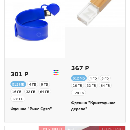
367 Р
301 Р
512 МБ
4 ГБ
8 ГБ
512 МБ
4 ГБ
8 ГБ
16 ГБ
32 ГБ
64 ГБ
16 ГБ
32 ГБ
64 ГБ
128 ГБ
128 ГБ
Флешка "Кристальное
Флешка "Ринг Слэп"
дерево"
ПОПУЛЯРНО
ПОПУЛЯРНО