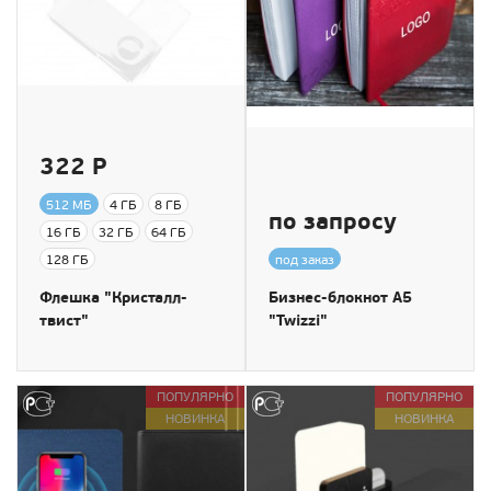
322 Р
512 МБ
4 ГБ
8 ГБ
по запросу
16 ГБ
32 ГБ
64 ГБ
128 ГБ
под заказ
Флешка "Кристалл-
Бизнес-блокнот А5
твист"
"Twizzi"
ПОПУЛЯРНО
ПОПУЛЯРНО
НОВИНКА
НОВИНКА