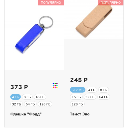
ПОПУЛЯРНО
ПОПУЛЯРНО
245 Р
373 Р
512 МБ
4 ГБ
8 ГБ
4 ГБ
8 ГБ
16 ГБ
16 ГБ
32 ГБ
64 ГБ
32 ГБ
64 ГБ
128 ГБ
128 ГБ
Флешка "Фолд"
Твист Эко