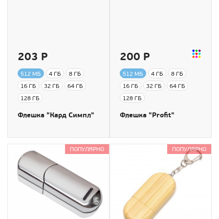
203 Р
200 Р
512 МБ
4 ГБ
8 ГБ
512 МБ
4 ГБ
8 ГБ
16 ГБ
32 ГБ
64 ГБ
16 ГБ
32 ГБ
64 ГБ
128 ГБ
128 ГБ
Флешка "Кард Симпл"
Флешка "Profit"
ПОПУЛЯРНО
ПОПУЛЯРНО