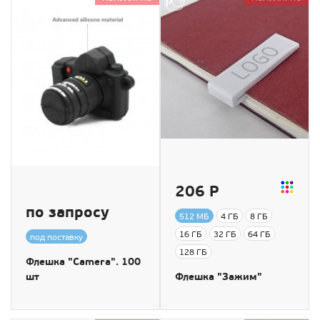
206 Р
по запросу
512 МБ
4 ГБ
8 ГБ
16 ГБ
32 ГБ
64 ГБ
под поставку
128 ГБ
Флешка "Camera". 100
шт
Флешка "Зажим"