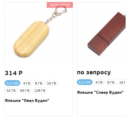
ПОПУЛЯРНО
по запросу
314 Р
512 МБ
4 ГБ
8 ГБ
16 ГБ
512 МБ
4 ГБ
8 ГБ
16 ГБ
32 ГБ
64 ГБ
128 ГБ
Флешка "Сквер Вуден"
Флешка "Овал Вуден"