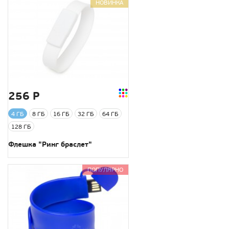
НОВИНКА
256 Р
4 ГБ
8 ГБ
16 ГБ
32 ГБ
64 ГБ
128 ГБ
Флешка "Ринг браслет"
ПОПУЛЯРНО