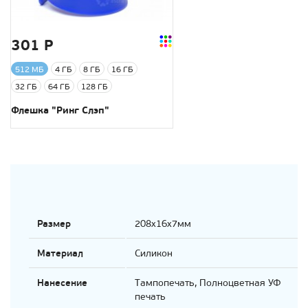
301 Р
512 МБ
4 ГБ
8 ГБ
16 ГБ
32 ГБ
64 ГБ
128 ГБ
Флешка "Ринг Слэп"
Размер
208х16х7мм
Материал
Силикон
Нанесение
Тампопечать, Полноцветная УФ
печать