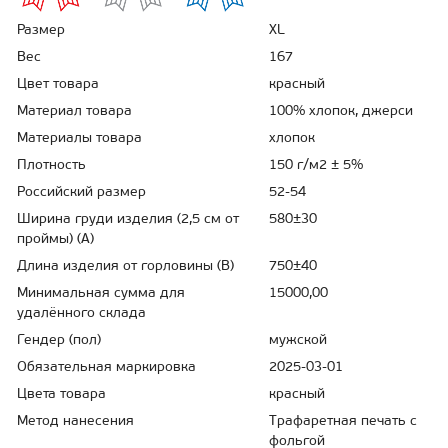
Размер
XL
Вес
167
Цвет товара
красный
Материал товара
100% хлопок, джерси
Материалы товара
хлопок
Плотность
150 г/м2 ± 5%
Российский размер
52-54
Ширина груди изделия (2,5 см от
580±30
проймы) (A)
Длина изделия от горловины (B)
750±40
Минимальная сумма для
15000,00
удалённого склада
Гендер (пол)
мужской
Обязательная маркировка
2025-03-01
Цвета товара
красный
Метод нанесения
Трафаретная печать с
фольгой