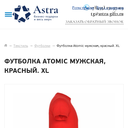
+7 (495) 151-57-09
Регистрация
|
Вход с паролем
tg@astra-gifts.ru
ЗАКАЗАТЬ ОБРАТНЫЙ ЗВОНОК
→
Текстиль
→
Футболки
→
Футболка Atomic мужская, красный. XL
ФУТБОЛКА ATOMIC МУЖСКАЯ,
КРАСНЫЙ. XL