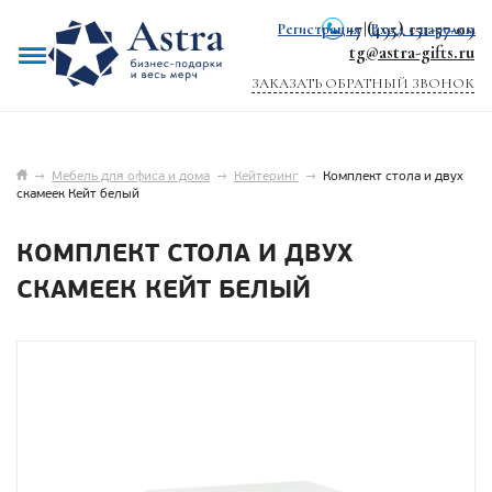
+7 (495) 151-57-09
Регистрация
|
Вход с паролем
tg@astra-gifts.ru
ЗАКАЗАТЬ ОБРАТНЫЙ ЗВОНОК
→
Мебель для офиса и дома
→
Кейтеринг
→
Комплект стола и двух
скамеек Кейт белый
КОМПЛЕКТ СТОЛА И ДВУХ
СКАМЕЕК КЕЙТ БЕЛЫЙ