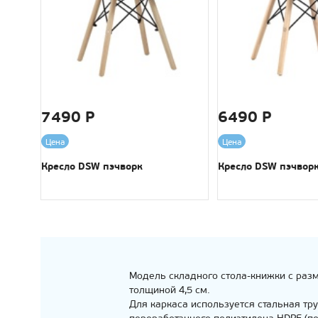
7490 Р
6490 Р
Цена
Цена
Кресло DSW пэчворк
Кресло DSW пэчворк
Модель складного стола-книжки с раз
толщиной 4,5 см.
Для каркаса используется стальная тр