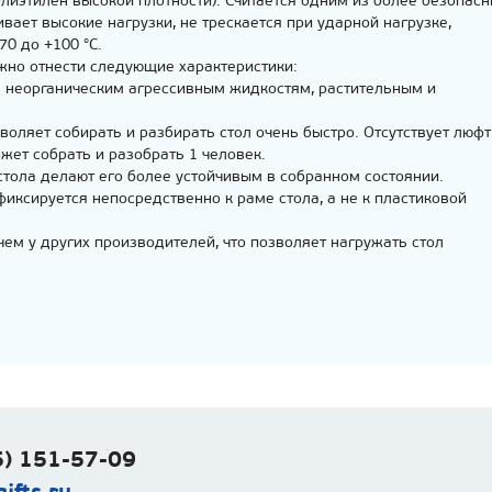
лиэтилен высокой плотности). Считается одним из более безопас
вает высокие нагрузки, не трескается при ударной нагрузке,
70 до +100 °С.
но отнести следующие характеристики:
м неорганическим агрессивным жидкостям, растительным и
оляет собирать и разбирать стол очень быстро. Отсутствует люфт
ет собрать и разобрать 1 человек.
тола делают его более устойчивым в собранном состоянии.
иксируется непосредственно к раме стола, а не к пластиковой
чем у других производителей, что позволяет нагружать стол
) 151-57-09
ifts.ru