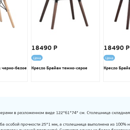
18490 Р
18490 Р
Цена
Цена
 черно-белое
Кресло Брайан темно-серое
Кресло Брай
мерами в разложенном виде 122*61*74* см. Столешница складная
уба особой прочности 25*1 мм, а столешница выполнена из 100% н