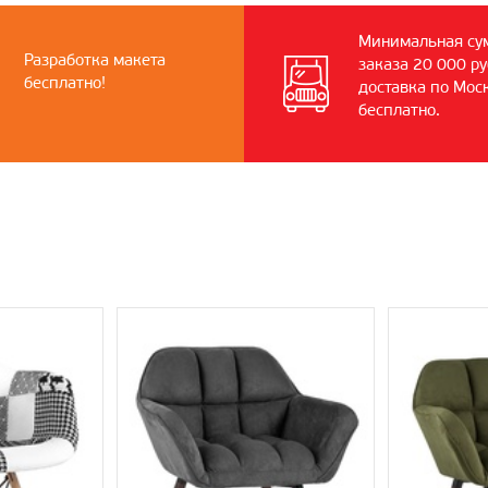
Минимальная су
Разработка макета
заказа 20 000 ру
бесплатно!
доставка по Мос
бесплатно.