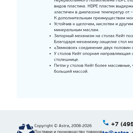
переработанного полиэтилена HDPE (по
видов пластика. HDPE пластик выдержи
эластичен в диапазоне температур от –
К дополнительным преимуществам мож
Устойчив к щелочам, кислотам и други
минеральным маслам.
Запорный механизм на столах Кейт позв
Благодаря механизму-защелке стол мож
«Замковое» соединение двух половин с
У столов Кейт опорная направляющая ф
столешнице.
Петли у столов Кейт более массивные, 
большей массой.
+7 (495
Copyright © Astra, 2008-2026
tg@astra-g
Поставки и производство товаров