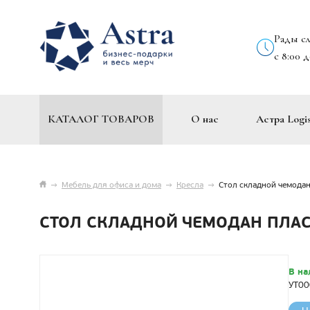
Рады с
с 8:00 
КАТАЛОГ ТОВАРОВ
О нас
Астра Logis
→
Мебель для офиса и дома
→
Кресла
→
Стол складной чемода
СТОЛ СКЛАДНОЙ ЧЕМОДАН ПЛА
В на
УТ0