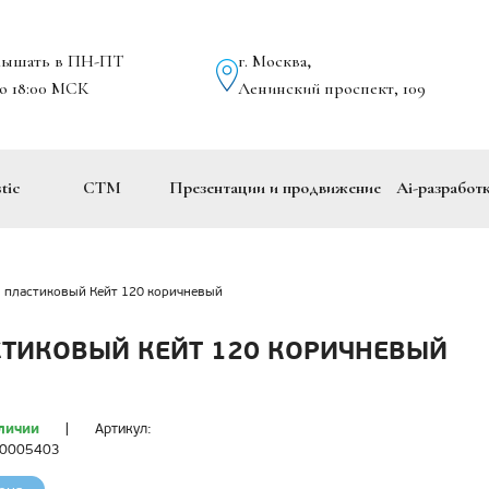
лышать в ПН-ПТ
г. Москва
,
до 18:00 МСК
Ленинский проспект, 109
tic
СТМ
Презентации и продвижение
Ai-разработ
н пластиковый Кейт 120 коричневый
СТИКОВЫЙ КЕЙТ 120 КОРИЧНЕВЫЙ
личии
|
Артикул:
00005403