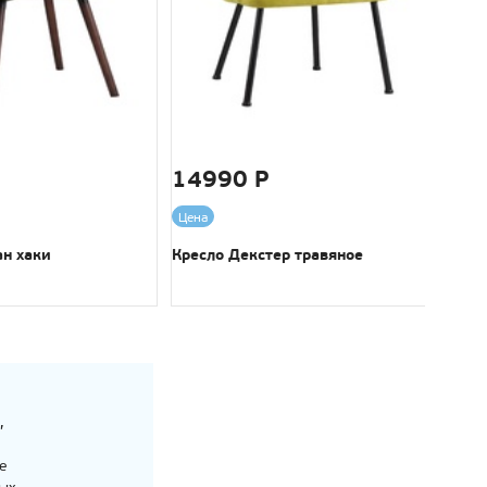
14990 Р
159
Цена
Цена
ан хаки
Кресло Декстер травяное
Кресл
голуб
,
е