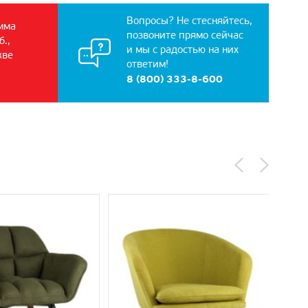
Вопросы? Не стесняйтесь,
мма
позвоните прямо сейчас
б.,
и мы с радостью на них
кве
ответим!
8 (800) 333-8-600