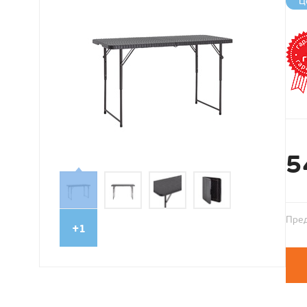
Ц
5
Пред
+1