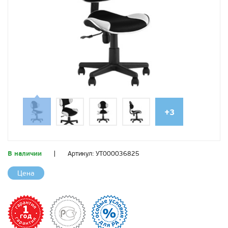
+3
В наличии
|
Артикул:
УТ000036825
Цена