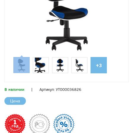
+3
В наличии
|
Артикул:
УТ000036826
Цена