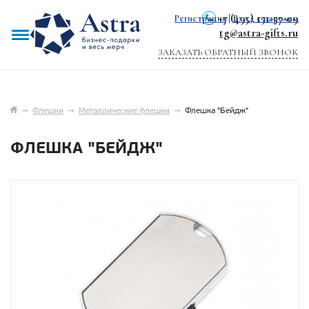
+7 (495) 151-57-09
Регистрация
|
Вход с паролем
tg@astra-gifts.ru
ЗАКАЗАТЬ ОБРАТНЫЙ ЗВОНОК
→
Флешки
→
Металлические флешки
→
Флешка "Бейдж"
ФЛЕШКА "БЕЙДЖ"