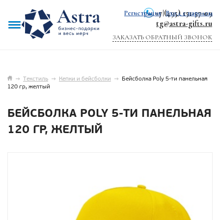
+7 (495) 151-57-09
Регистрация
|
Вход с паролем
tg@astra-gifts.ru
ЗАКАЗАТЬ ОБРАТНЫЙ ЗВОНОК
→
Текстиль
→
Кепки и бейсболки
→
Бейсболка Poly 5-ти панельная
120 гр, желтый
БЕЙСБОЛКА POLY 5-ТИ ПАНЕЛЬНАЯ
120 ГР, ЖЕЛТЫЙ