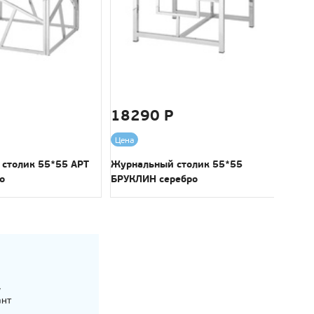
18290 Р
259
Цена
Цена
столик 55*55 АРТ
Журнальный столик 55*55
Обеде
о
БРУКЛИН серебро
,
ант