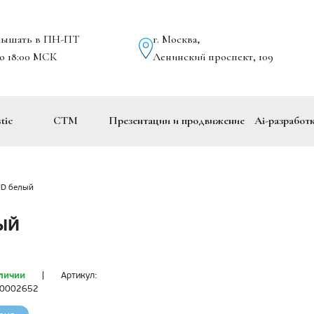
лышать в ПН-ПТ
г. Москва
,
до 18:00 МСК
Ленинский проспект, 109
tic
СТМ
Презентации и продвижение
Ai-разработ
ID белый
ЫЙ
личии
|
Артикул:
00002652