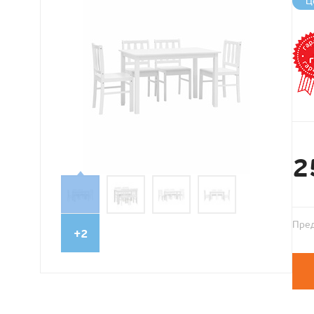
Ц
2
Пред
+2