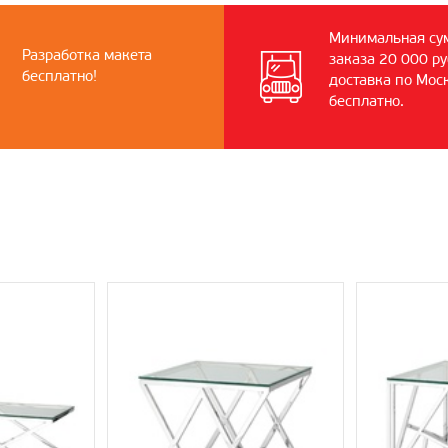
Минимальная су
Разработка макета
заказа 20 000 ру
бесплатно!
доставка по Мос
бесплатно.