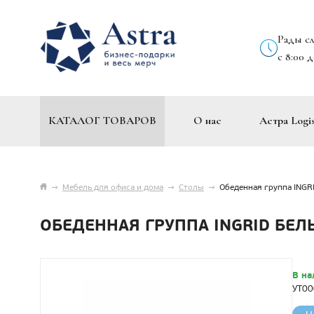
Рады с
с 8:00 
КАТАЛОГ ТОВАРОВ
О нас
Астра Logis
→
Мебель для офиса и дома
→
Столы
→
Обеденная группа INGR
ОБЕДЕННАЯ ГРУППА INGRID БЕЛ
В на
УТ0