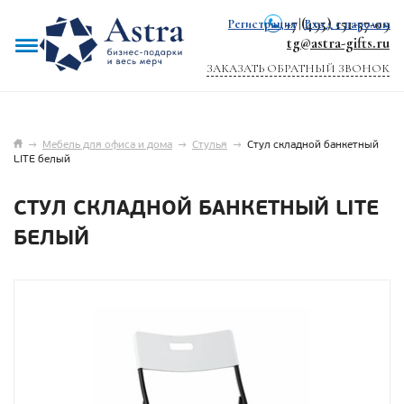
+7 (495) 151-57-09
Регистрация
|
Вход с паролем
tg@astra-gifts.ru
ЗАКАЗАТЬ ОБРАТНЫЙ ЗВОНОК
→
Мебель для офиса и дома
→
Стулья
→
Стул складной банкетный
LITE белый
СТУЛ СКЛАДНОЙ БАНКЕТНЫЙ LITE
БЕЛЫЙ