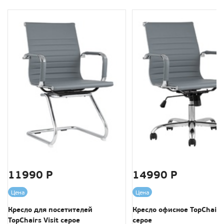
11990 Р
14990 Р
Цена
Цена
Кресло для посетителей
Кресло офисное TopChairs 
TopChairs Visit серое
серое