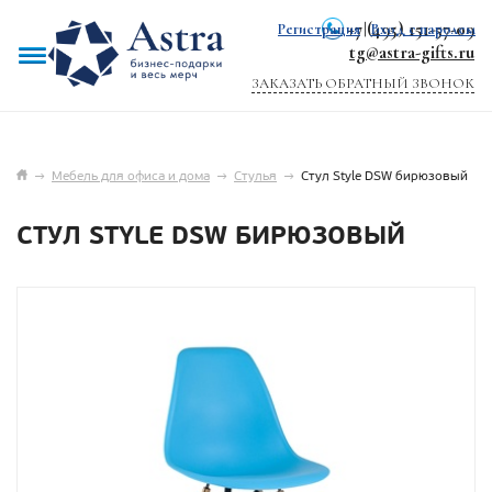
+7 (495) 151-57-09
Регистрация
|
Вход с паролем
tg@astra-gifts.ru
ЗАКАЗАТЬ ОБРАТНЫЙ ЗВОНОК
→
Мебель для офиса и дома
→
Стулья
→
Стул Style DSW бирюзовый
СТУЛ STYLE DSW БИРЮЗОВЫЙ