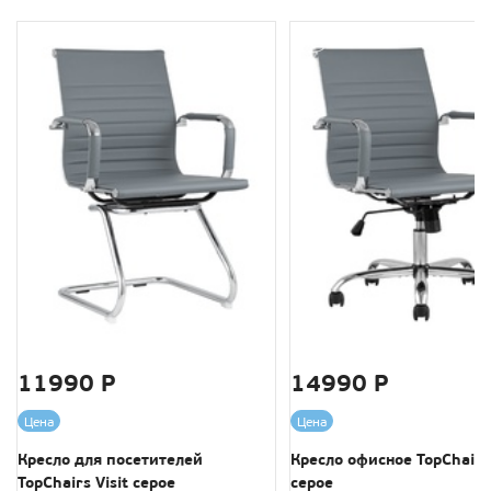
11990 Р
14990 Р
Цена
Цена
Кресло для посетителей
Кресло офисное TopChairs 
TopChairs Visit серое
серое