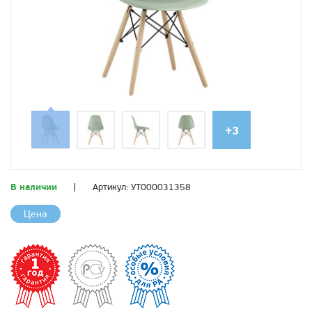
+3
В наличии
|
Артикул:
УТ000031358
Цена