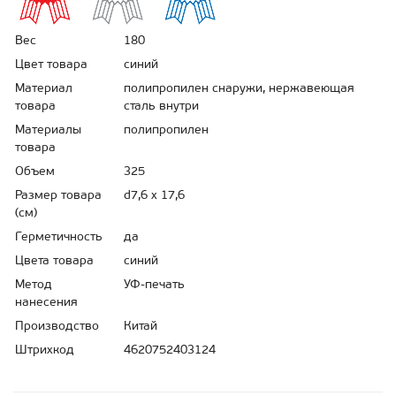
Вес
180
Цвет товара
синий
Материал
полипропилен снаружи, нержавеющая
товара
сталь внутри
Материалы
полипропилен
товара
Объем
325
Размер товара
d7,6 х 17,6
(см)
Герметичность
да
Цвета товара
синий
Метод
УФ-печать
нанесения
Производство
Китай
Штрихкод
4620752403124