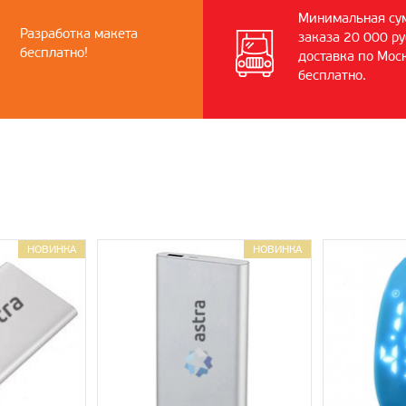
Минимальная су
Разработка макета
заказа 20 000 ру
бесплатно!
доставка по Мос
бесплатно.
НОВИНКА
НОВИНКА