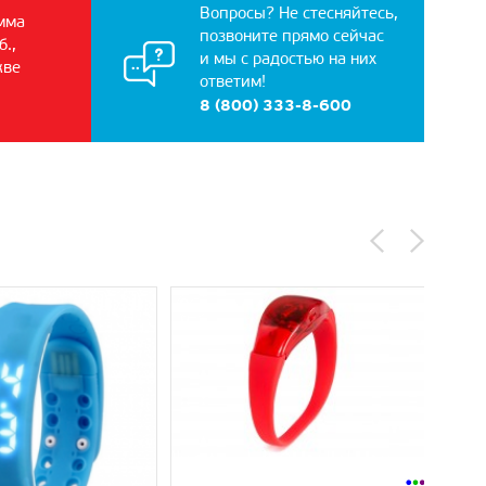
Вопросы? Не стесняйтесь,
мма
позвоните прямо сейчас
б.,
и мы с радостью на них
кве
ответим!
8 (800) 333-8-600