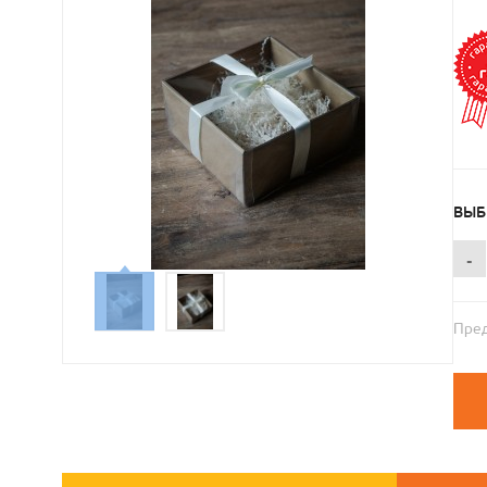
ВЫБ
-
Пред