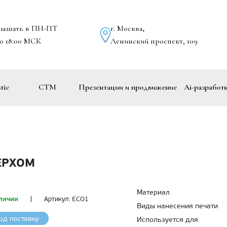
лышать в ПН-ПТ
г. Москва
,
до 18:00 МСК
Ленинский проспект, 109
tic
СТМ
Презентации и продвижение
Ai-разработ
ЕРХОМ
Материал
личии
|
Артикул:
ECO1
Виды нанесения печати
од поставку
Используется для