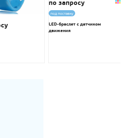
по запросу
под поставку
осу
LED-браслет с датчиком
по 
движения
под п
Брасл