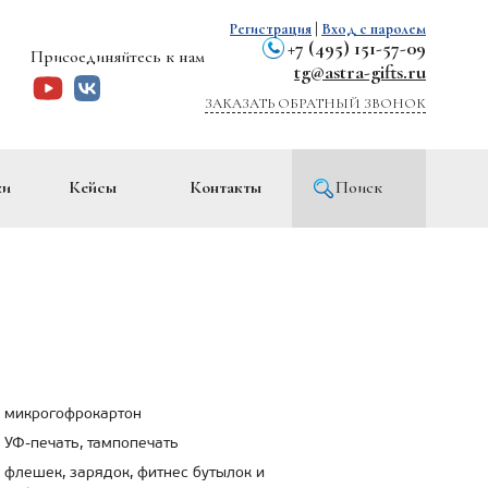
Регистрация
|
Вход с паролем
+7 (495) 151-57-09
Присоединяйтесь к нам
tg@astra-gifts.ru
ЗАКАЗАТЬ ОБРАТНЫЙ ЗВОНОК
ки
Кейсы
Контакты
Поиск
микрогофрокартон
УФ-печать, тампопечать
флешек, зарядок, фитнес бутылок и