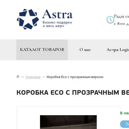
Рады с
с 8:00 
КАТАЛОГ ТОВАРОВ
О нас
Астра Logis
→
Упаковка
→
Коробка Eco с прозрачным верхом
КОРОБКА ECO С ПРОЗРАЧНЫМ В
В на
П