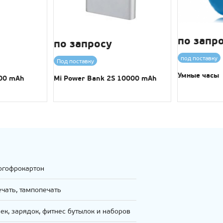
по запр
по запросу
под поставку
Под поставку
Умные часы
000 mAh
Mi Power Bank 2S 10000 mAh
огофрокартон
чать, тампопечать
к, зарядок, фитнес бутылок и наборов