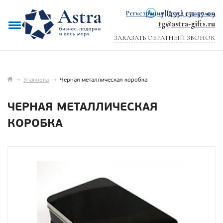
+7 (495) 151-57-09
Регистрация
|
Вход с паролем
tg@astra-gifts.ru
ЗАКАЗАТЬ ОБРАТНЫЙ ЗВОНОК
→
Упаковка
→
Черная металлическая коробка
ЧЕРНАЯ МЕТАЛЛИЧЕСКАЯ
КОРОБКА