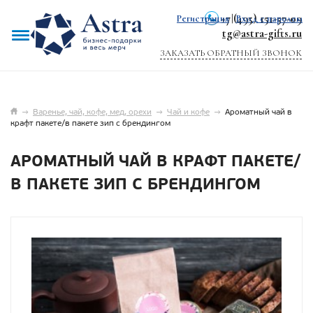
+7 (495) 151-57-09
Регистрация
|
Вход с паролем
tg@astra-gifts.ru
ЗАКАЗАТЬ ОБРАТНЫЙ ЗВОНОК
→
Варенье, чай, кофе, мед, орехи
→
Чай и кофе
→
Ароматный чай в
крафт пакете/в пакете зип с брендингом
АРОМАТНЫЙ ЧАЙ В КРАФТ ПАКЕТЕ/
В ПАКЕТЕ ЗИП С БРЕНДИНГОМ