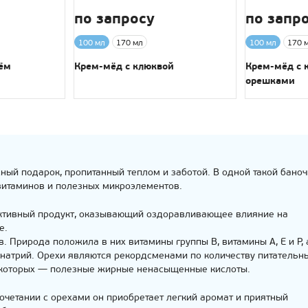
по запросу
по запр
100 мл
170 мл
100 мл
170 
ём
Крем-мёд с клюквой
Крем-мёд с 
орешками
ный подарок, пропитанный теплом и заботой. В одной такой баноч
витаминов и полезных микроэлементов.
активный продукт, оказывающий оздоравливающее влияние на
е.
. Природа положила в них витамины группы В, витамины А, Е и Р, 
 натрий. Орехи являются рекордсменами по количеству питательн
 которых — полезные жирные ненасыщенные кислоты.
сочетании с орехами он приобретает легкий аромат и приятный