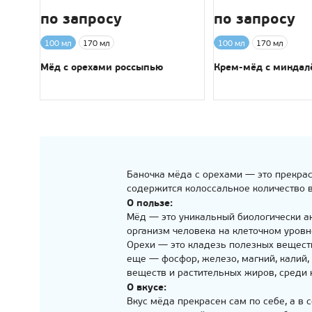
по запросу
по запросу
100 мл
170 мл
100 мл
170 мл
Мёд с орехами россыпью
Крем-мёд с миндал
Баночка мёда с орехами — это прекрас
содержится колоссальное количество 
О пользе:
Мёд — это уникальный биологически 
организм человека на клеточном уровн
Орехи — это кладезь полезных веществ
еще — фосфор, железо, магний, калий,
веществ и растительных жиров, среди
О вкусе:
Вкус мёда прекрасен сам по себе, а в 