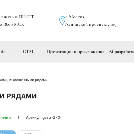
лышать в ПН-ПТ
г. Москва
,
до 18:00 МСК
Ленинский проспект, 109
tic
СТМ
Презентации и продвижение
Ai-разработ
ехами, выложенными рядами
И РЯДАМИ
личии
|
Артикул:
gastr-270-