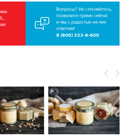
Вопросы? Не стесняйтесь,
мма
позвоните прямо сейчас
б.,
и мы с радостью на них
кве
ответим!
8 (800) 333-8-600