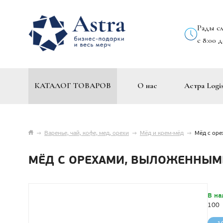
Рады с
с 8:00 
КАТАЛОГ ТОВАРОВ
О нас
Астра Logis
→
Варенье, чай, кофе, мед, орехи
→
Мёд и крем-мёд
→
Мёд с ор
МЁД С ОРЕХАМИ, ВЫЛОЖЕННЫМ
В на
100