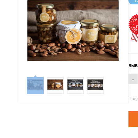
1
ВЫБ
-
Пред