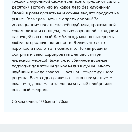
грядок с клубникой (даже если всего грядок от силы с
десяток). Потому что ну какое лето без клубники?
Своей, в разы ароматнее и сочнее тех, что продают на
рынке. Размером чуть не с треть ладони! За
удовольствие поесть свежей клубники, пропитанной
соком, летом и солнцем, только сорванной с грядки и
пахнущей как целый КамАЗ ягод, можно вытерпеть
любые огородные повинности. Жалко, что лето
короткое и пролетает незаметно. Но мы решили
схитрить и законсервировать для вас эти три
чудесных месяца! Кажется, клубничное варенье
подходит для этой цели как нельзя лучше. Много
клубники и мало сахара — вот наш секрет лучшего
рецепта! Всего одна ложечка — и вы почувствуете
вкус лета, даже если за окном унылый ноябрь или
вьюжный февраль.
Объём банок 100мл и 170мл.