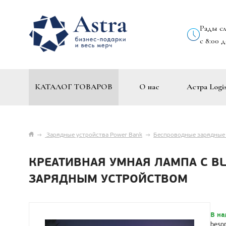
Рады с
с 8:00 
КАТАЛОГ ТОВАРОВ
О нас
Астра Logis
→
Зарядные устройства Power Bank
→
Беспроводные зарядные
КРЕАТИВНАЯ УМНАЯ ЛАМПА С 
ЗАРЯДНЫМ УСТРОЙСТВОМ
В на
besp