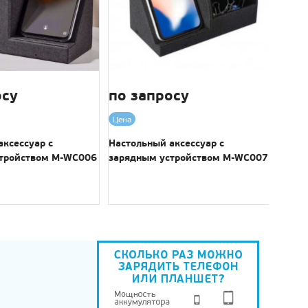
осу
по запросу
по 
Цена
Цена
аксессуар с
Настольный аксессуар с
Насто
стройством M-WC006
зарядным устройством M-WC007
заря