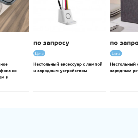
по запросу
по запр
Цена
Цена
дное
Настольный аксессуар с лампой
Настольный 
ефона со
и зарядным устройством
зарядным у
ом и