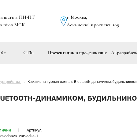
лышать в ПН-ПТ
г. Москва
,
до 18:00 МСК
Ленинский проспект, 109
tic
СТМ
Презентации и продвижение
Ai-разработ
 устройства
→
Креативная умная лампа с Bluetooth-динамиком, будильнико
BLUETOOTH-ДИНАМИКОМ, БУДИЛЬНИК
личии
|
Артикул:
rovodnaya_zaryadka-1