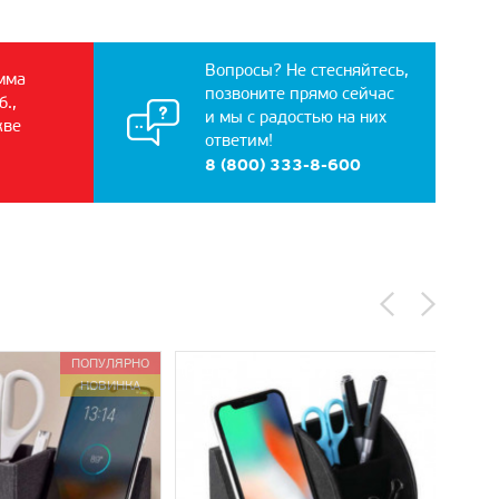
Вопросы? Не стесняйтесь,
мма
позвоните прямо сейчас
б.,
и мы с радостью на них
кве
ответим!
8 (800) 333-8-600
ПОПУЛЯРНО
НОВИНКА