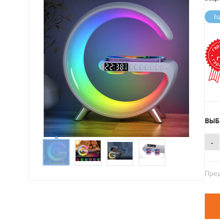
h
ВЫБ
-
Пред