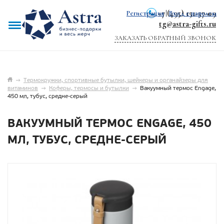
+7 (495) 151-57-09
Регистрация
|
Вход с паролем
tg@astra-gifts.ru
ЗАКАЗАТЬ ОБРАТНЫЙ ЗВОНОК
→
Термокружки, спортивные бутылки, шейкеры и органайзеры для
витаминов
→
Коферы, термосы и бутылки
→
Вакуумный термос Engage,
450 мл, тубус, средне-серый
ВАКУУМНЫЙ ТЕРМОС ENGAGE, 450
МЛ, ТУБУС, СРЕДНЕ-СЕРЫЙ