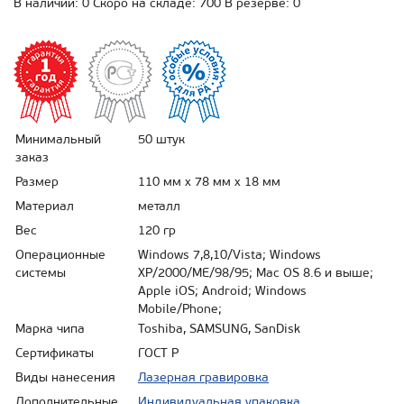
В наличии: 0 Скоро на складе: 700 В резерве: 0
Минимальный
50 штук
заказ
Размер
110 мм х 78 мм х 18 мм
Материал
металл
Вес
120 гр
Операционные
Windows 7,8,10/Vista; Windows
системы
XP/2000/ME/98/95; Mac OS 8.6 и выше;
Apple iOS; Android; Windows
Mobile/Phone;
Марка чипа
Toshiba, SAMSUNG, SanDisk
Сертификаты
ГОСТ Р
Виды нанесения
Лазерная гравировка
Дополнительные
Индивидуальная упаковка