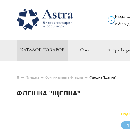
Рады с
с 8:00 
КАТАЛОГ ТОВАРОВ
О нас
Астра Logis
→
Флешки
→
Оригинальные флешки
→
Флешка "Щепка"
ФЛЕШКА "ЩЕПКА"
Под 
4