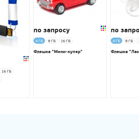
по запросу
по запр
4 ГБ
8 ГБ
16 ГБ
4 ГБ
8 ГБ
Флешка "Мини-купер"
Флешка "Ла
16 ГБ