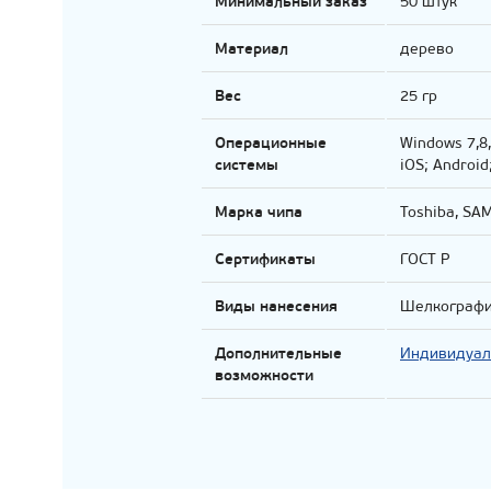
Минимальный заказ
50 штук
Материал
дерево
Вес
25 гр
Операционные
Windows 7,8
системы
iOS; Androi
Марка чипа
Toshiba, SA
Сертификаты
ГОСТ Р
Виды нанесения
Шелкограф
Дополнительные
Индивидуал
возможности