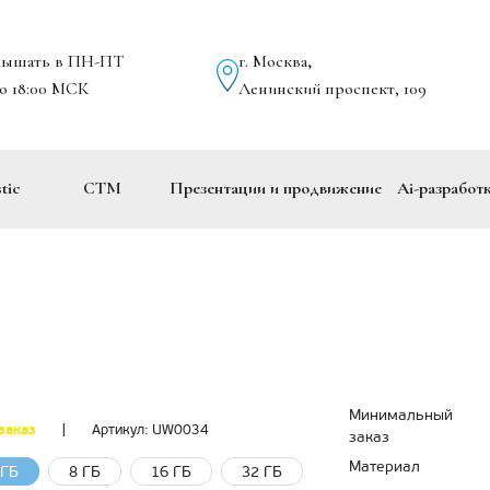
лышать в ПН-ПТ
г. Москва
,
до 18:00 МСК
Ленинский проспект, 109
tic
СТМ
Презентации и продвижение
Ai-разработ
Минимальный
заказ
|
Артикул:
UW0034
заказ
Материал
 ГБ
8 ГБ
16 ГБ
32 ГБ