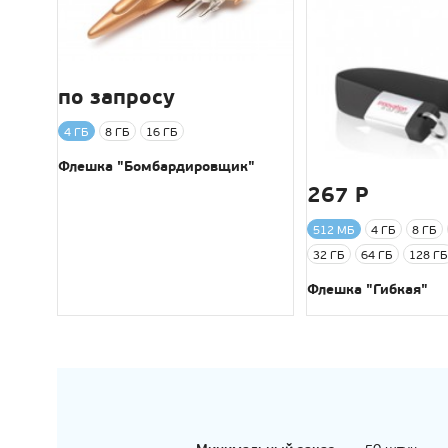
по запросу
4 ГБ
8 ГБ
16 ГБ
Флешка "Бомбардировщик"
267 Р
512 МБ
4 ГБ
8 ГБ
32 ГБ
64 ГБ
128 ГБ
Флешка "Гибкая"