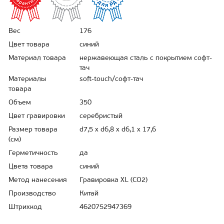
Вес
176
Цвет товара
синий
Материал товара
нержавеющая cталь с покрытием софт-
тач
Материалы
soft-touch/софт-тач
товара
Объем
350
Цвет гравировки
серебристый
Размер товара
d7,5 х d6,8 х d6,1 х 17,6
(см)
Герметичность
да
Цвета товара
синий
Метод нанесения
Гравировка XL (СО2)
Производство
Китай
Штрихкод
4620752947369