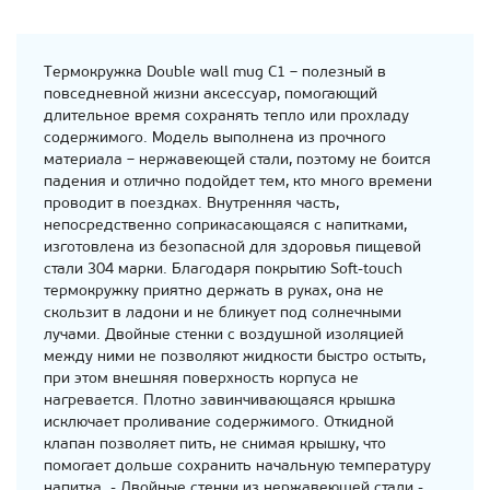
Термокружка Double wall mug С1 – полезный в
повседневной жизни аксессуар, помогающий
длительное время сохранять тепло или прохладу
содержимого. Модель выполнена из прочного
материала – нержавеющей стали, поэтому не боится
падения и отлично подойдет тем, кто много времени
проводит в поездках. Внутренняя часть,
непосредственно соприкасающаяся с напитками,
изготовлена из безопасной для здоровья пищевой
стали 304 марки. Благодаря покрытию Soft-touch
термокружку приятно держать в руках, она не
скользит в ладони и не бликует под солнечными
лучами. Двойные стенки с воздушной изоляцией
между ними не позволяют жидкости быстро остыть,
при этом внешняя поверхность корпуса не
нагревается. Плотно завинчивающаяся крышка
исключает проливание содержимого. Откидной
клапан позволяет пить, не снимая крышку, что
помогает дольше сохранить начальную температуру
напитка. - Двойные стенки из нержавеющей стали -