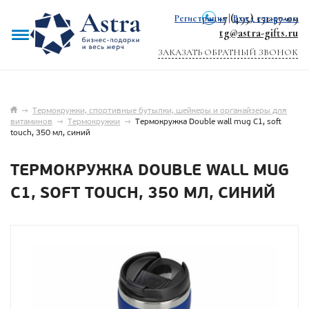
+7 (495) 151-57-09
Регистрация
|
Вход с паролем
tg@astra-gifts.ru
ЗАКАЗАТЬ ОБРАТНЫЙ ЗВОНОК
→
Термокружки, спортивные бутылки, шейкеры и органайзеры для
витаминов
→
Термокружки
→
Термокружка Double wall mug C1, soft
touch, 350 мл, синий
ТЕРМОКРУЖКА DOUBLE WALL MUG
C1, SOFT TOUCH, 350 МЛ, СИНИЙ