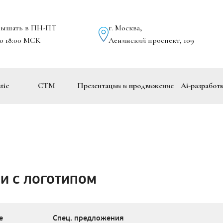
лышать в ПН-ПТ
г. Москва
,
до 18:00 МСК
Ленинский проспект, 109
tic
СТМ
Презентации и продвижение
Ai-разработ
И С ЛОГОТИПОМ
е
Спец. предложения