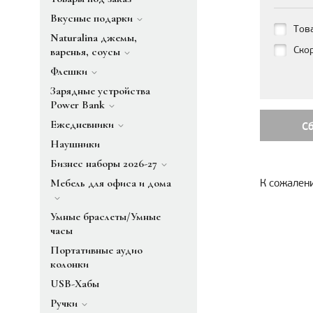
Вкусные подарки
Тов
Naturalina джемы,
Ско
варенья, соусы
Флешки
Зарядные устройства
Power Bank
Ежедневники
С
Наушники
Бизнес наборы 2026-27
Мебель для офиса и дома
К сожалени
Умные браслеты/Умные
часы
Портативные аудио
колонки
USB-Хабы
Ручки