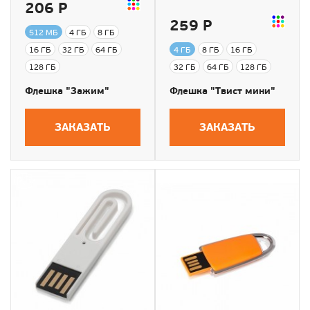
206 Р
259 Р
512 МБ
4 ГБ
8 ГБ
16 ГБ
32 ГБ
64 ГБ
4 ГБ
8 ГБ
16 ГБ
128 ГБ
32 ГБ
64 ГБ
128 ГБ
Флешка "Зажим"
Флешка "Твист мини"
ЗАКАЗАТЬ
ЗАКАЗАТЬ