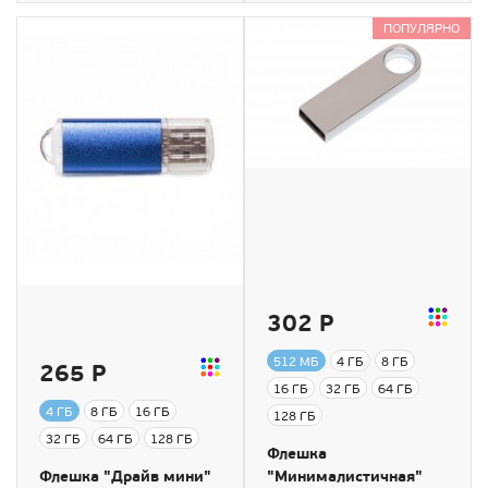
ПОПУЛЯРНО
302 Р
512 МБ
4 ГБ
8 ГБ
265 Р
16 ГБ
32 ГБ
64 ГБ
4 ГБ
8 ГБ
16 ГБ
128 ГБ
32 ГБ
64 ГБ
128 ГБ
Флешка
Флешка "Драйв мини"
"Минималистичная"