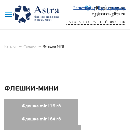
+7 (495) 151-57-09
Регистрация
|
Вход с паролем
tg@astra-gifts.ru
ЗАКАЗАТЬ ОБРАТНЫЙ ЗВОНОК
Каталог
→
Флешки
→
Флешки MINI
ФЛЕШКИ-МИНИ
Флешка mini 16 гб
Флешка mini 64 гб