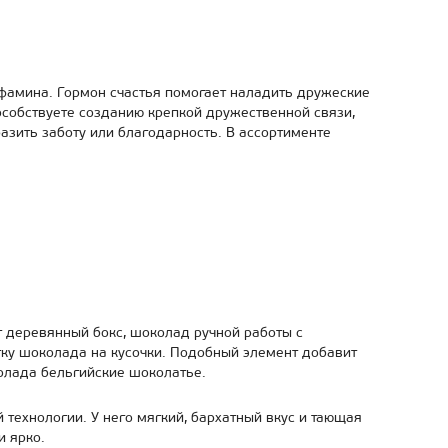
офамина. Гормон счастья помогает наладить дружеские
особствуете созданию крепкой дружественной связи,
азить заботу или благодарность. В ассортименте
т деревянный бокс, шоколад ручной работы с
тку шоколада на кусочки. Подобный элемент добавит
колада бельгийские шоколатье.
 технологии. У него мягкий, бархатный вкус и тающая
и ярко.