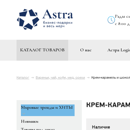
Рады с
с 8:00 
КАТАЛОГ ТОВАРОВ
О нас
Астра Logis
Каталог
→
Варенье, чай, кофе, мед, орехи
→
Крем-карамель и шоко
КРЕМ-КАРА
Мировые тренды и ХИТЫ
Новинки
Наличие
Товары под заказ