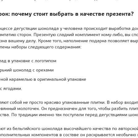
ок: почему стоит выбрать в качестве презента?
процессе дегустации шоколада у человека происходит выработка д
симпатию сторон. Презентую сладкий комплимент кому-либо, вы сп
езна вашему делу. Кроме того, наполнение подарка позволяет выр
влены наборы следующего содержания:
ад в упаковке с логотипом
орький шоколад с орехами
еной карамелью в оригинальной упаковке
с ягодами.
ляют собой не просто красиво упакованные плитки. В набор входи
вянный молоточек. Он предназначен для того, чтобы разбить пли
рства. По традиции именно так поступали перед дегустациями шо
ют из бельгийского шоколада высочайшего качества по авторской
дополнительных компонентов в составе он раскрывается необычно 