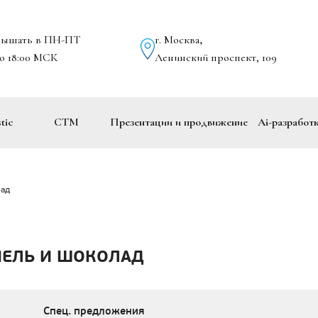
лышать в ПН-ПТ
г. Москва
,
до 18:00 МСК
Ленинский проспект, 109
tic
СТМ
Презентации и продвижение
Ai-разработ
лад
МЕЛЬ И ШОКОЛАД
Спец. предложения