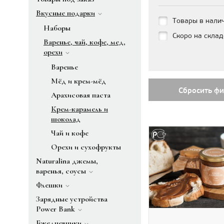
Вкусные подарки
Товары в нали
Наборы
Скоро на склад
Варенье, чай, кофе, мед,
орехи
Варенье
Мёд и крем-мёд
Сбросить фи
Арахисовая паста
Крем-карамель и
шоколад
Чай и кофе
Орехи и сухофрукты
Naturalina джемы,
варенья, соусы
Флешки
Зарядные устройства
Power Bank
Ежедневники