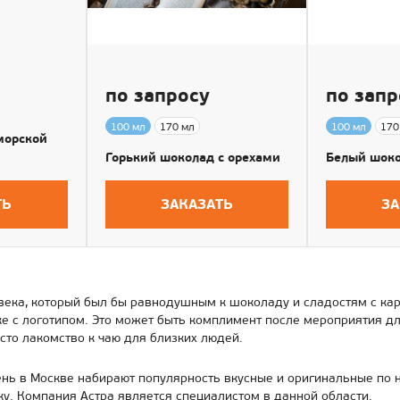
по запросу
по запр
100 мл
170 мл
100 мл
170
морской
Горький шоколад с орехами
Белый шоко
ТЬ
ЗАКАЗАТЬ
ЗА
века, который был бы равнодушным к шоколаду и сладостям с ка
е с логотипом. Это может быть комплимент после мероприятия для
осто лакомство к чаю для близких людей.
нь в Москве набирают популярность вкусные и оригинальные по 
ку. Компания Астра является специалистом в данной области.