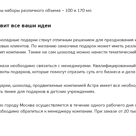
ы наборы различного объема – 100 и 170 мл.
вит все ваши идеи
оладные подарки станут отличным решением для празднования ю
овых клиентов. По желанию заказчика подарок может иметь разл
тип компании. Также на сам шоколад можно нанести тематический
каза необходимо связаться с менеджерами. Квалифицированный 
нты подарков, которые помогут отразить суть его бизнеса и дела
арки, шоколад, продвигаемые компанией Астра имеет все необх
ь также для подарков в детских учреждениях.
по городу Москва осуществляется в течение одного рабочего дня 
обходимо обратиться к менеджеру компании. При заказе от 20 ты