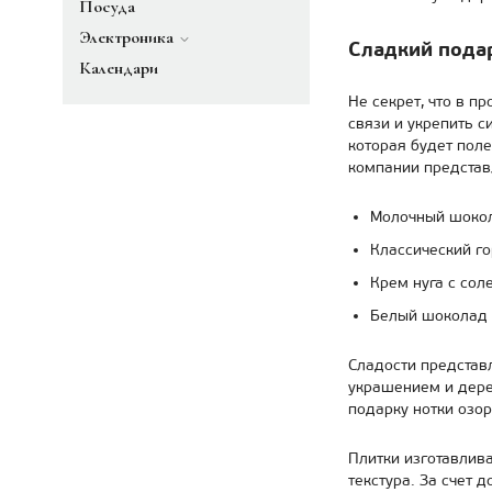
Посуда
Электроника
Сладкий подар
Календари
Не секрет, что в 
связи и укрепить 
которая будет пол
компании предста
Молочный шокол
Классический г
Крем нуга с сол
Белый шоколад 
Сладости представ
украшением и дере
подарку нотки озо
Плитки изготавлива
текстура. За счет 