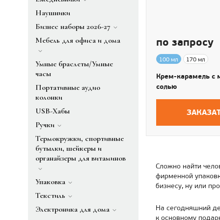
Наушники
Бизнес наборы 2026-27
Мебель для офиса и дома
по запросу
100 мл
170 мл
Умные браслеты/Умные
часы
Крем-карамель с 
солью
Портативные аудио
колонки
USB-Хабы
ЗАКАЗА
Ручки
Термокружки, спортивные
бутылки, шейкеры и
органайзеры для витаминов
Сложно найти чело
фирменной упаковк
Упаковка
бизнесу, ну или пр
Текстиль
На сегодняшний де
Электроника для дома
к основному подар