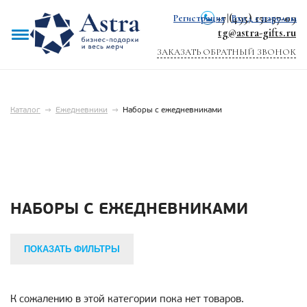
+7 (495) 151-57-09
Регистрация
|
Вход с паролем
tg@astra-gifts.ru
ЗАКАЗАТЬ ОБРАТНЫЙ ЗВОНОК
Каталог
→
Ежедневники
→
Наборы с ежедневниками
НАБОРЫ С ЕЖЕДНЕВНИКАМИ
ПОКАЗАТЬ ФИЛЬТРЫ
К сожалению в этой категории пока нет товаров.