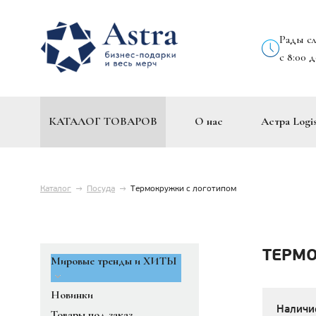
Рады с
с 8:00 
КАТАЛОГ ТОВАРОВ
О нас
Астра Logis
Каталог
→
Посуда
→
Термокружки с логотипом
ТЕРМ
Мировые тренды и ХИТЫ
Новинки
Наличи
Товары под заказ