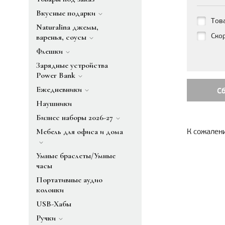
Вкусные подарки
Тов
Naturalina джемы,
Ско
варенья, соусы
Флешки
Зарядные устройства
Power Bank
Ежедневники
С
Наушники
Бизнес наборы 2026-27
Мебель для офиса и дома
К сожалени
Умные браслеты/Умные
часы
Портативные аудио
колонки
USB-Хабы
Ручки