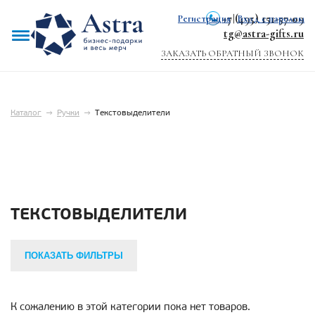
+7 (495) 151-57-09
Регистрация
|
Вход с паролем
tg@astra-gifts.ru
ЗАКАЗАТЬ ОБРАТНЫЙ ЗВОНОК
Каталог
→
Ручки
→
Текстовыделители
ТЕКСТОВЫДЕЛИТЕЛИ
ПОКАЗАТЬ ФИЛЬТРЫ
К сожалению в этой категории пока нет товаров.