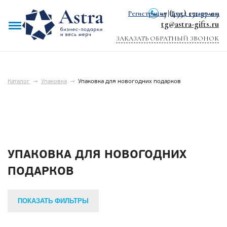
+7 (495) 151-57-09
Регистрация
|
Вход с паролем
tg@astra-gifts.ru
ЗАКАЗАТЬ ОБРАТНЫЙ ЗВОНОК
Каталог
→
Упаковка
→
Упаковка для новогодних подарков
УПАКОВКА ДЛЯ НОВОГОДНИХ
ПОДАРКОВ
ПОКАЗАТЬ ФИЛЬТРЫ