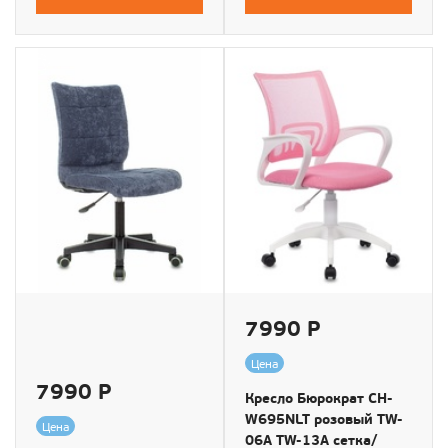
7990 Р
Цена
7990 Р
Кресло Бюрократ CH-
W695NLT розовый TW-
Цена
06A TW-13A сетка/