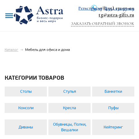
+7 (495) 151-57-09
Регистрация
|
Вход с паролем
tg@astra-gifts.ru
ЗАКАЗАТЬ ОБРАТНЫЙ ЗВОНОК
Каталог
→
Мебель для офиса и дома
КАТЕГОРИИ ТОВАРОВ
Столы
Стулья
Банкетки
Консоли
Кресла
Пуфы
Обувницы, Полки,
Диваны
Кейтеринг
Вешалки