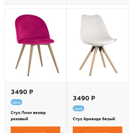
3490 Р
3490 Р
Цена
Цена
Стул Лион велюр
розовый
Стул Арианда белый