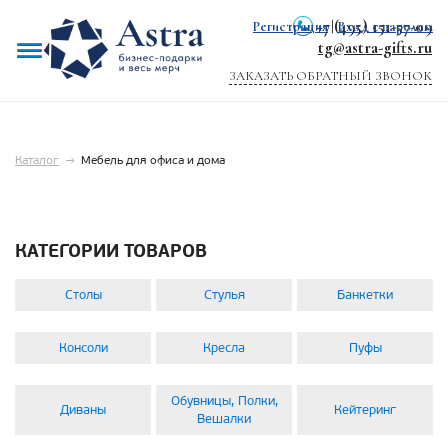
+7 (495) 151-57-09
Регистрация
|
Вход с паролем
tg@astra-gifts.ru
ЗАКАЗАТЬ ОБРАТНЫЙ ЗВОНОК
Каталог
→
Мебель для офиса и дома
КАТЕГОРИИ ТОВАРОВ
Столы
Стулья
Банкетки
Консоли
Кресла
Пуфы
Обувницы, Полки,
Диваны
Кейтеринг
Вешалки